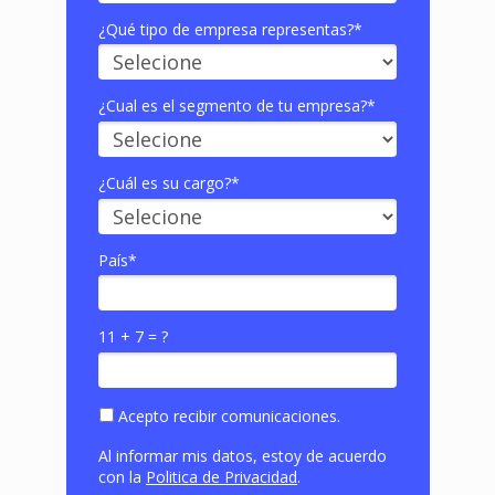
¿Qué tipo de empresa representas?*
¿Cual es el segmento de tu empresa?*
¿Cuál es su cargo?*
País*
11 + 7 = ?
Acepto recibir comunicaciones.
Al informar mis datos, estoy de acuerdo
con la
Politica de Privacidad
.